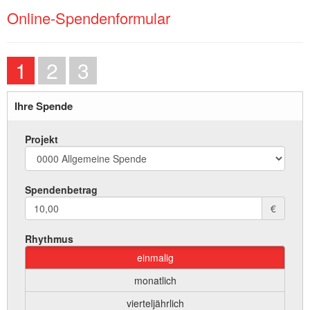
Online-Spendenformular
1
2
3
Ihre Spende
Projekt
Spendenbetrag
€
Rhythmus
einmalig
monatlich
vierteljährlich