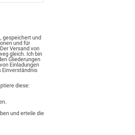
, gespeichert und
ionen und für
Der Versand von
eg gleich. Ich bin
den Gliederungen
von Einladungen
s Einverständnis
tiere diese:
n
en.
en und erteile die